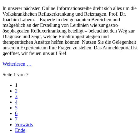
In unserer nächsten Online-Informationsreihe dreht sich alles um die
Volks­krank­heiten Reflux­erkrankung und Reiz­magen. Prof. Dr.
Joachim Labenz – Experte in den genannten Bereichen und
maßgeblich an der Erstellung von Leitlinien wie zur gastro­
ösophagealen Refluxerkrankung beteiligt – beleuchtet den Weg zur
Diagnose und zeigt, welche Ernährungsstrategien und
therapeutischen Ansätze helfen können. Nutzen Sie die Gelegenheit
unserem Expertenteam Ihre Fragen zu stellen. Das Anmeldeportal ist
geöffnet, wir freuen uns auf Sie!
Weiterlesen …
Seite 1 von 7
1
2
3
4
5
6
7
Vorwärts
Ende