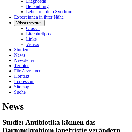
Diagnostik
Behandlung
Leben mit dem Syndrom
Expert:innen in ihrer Nähe
Wissenswertes
Glossar
Literaturtipps
Links
Videos
Studien
News
Newsletter
Termine
Für Ärzt:innen
Kontakt
Impressum
Sitemap
Suche
News
Studie: Antibiotika können das
Darmmikrobiom langfristig verändern