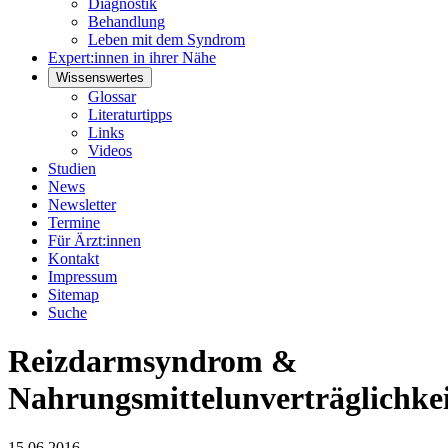
Diagnostik
Behandlung
Leben mit dem Syndrom
Expert:innen in ihrer Nähe
Wissenswertes
Glossar
Literaturtipps
Links
Videos
Studien
News
Newsletter
Termine
Für Ärzt:innen
Kontakt
Impressum
Sitemap
Suche
Reizdarmsyndrom &
Nahrungsmittelunverträglichke
15.06.2016